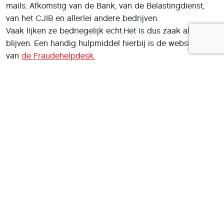
mails. Afkomstig van de Bank, van de Belastingdienst,
van het CJIB en allerlei andere bedrijven.
Vaak lijken ze bedriegelijk echt.Het is dus zaak alert te
blijven. Een handig hulpmiddel hierbij is de website
van
de Fraudehelpdesk.
Bent u onzeker over de echtheid van een e-mail,
raadpleeg altijd eerst deze website. Zij kennen bijna alle
verdachte zaken.Maar altijd geldt, bij twijfel, open de e-
mail niet en verwijder het uit uw inbox.
Deel dit artikel