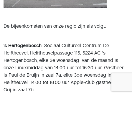
De bijeenkomsten van onze regio zijn als volgt:
's-Hertogenbosch
: Sociaal Cultureel Centrum De
Helftheuvel, Helftheuvelpassage 115, 5224 AC 's-
Hertogenbosch, elke 3e woensdag van de maand is
onze Linuxmiddag van 14:00 uur tot 16:30 uur. Gastheer
is Paul de Bruijn in zaal 7a, elke 3de woensdag in De
Helftheuvel: 14.00 tot 16.00 uur Apple-club gastheer Kees
Orij in zaal 7b.
Op de vierde woensdagmiddag hebben we ook inloop
middag voor computerproblemen en zal Arie van Berkel
regelmatig een interessant onderwerp behandelen.
Elke 4de woensdag van de maand onze themamiddag
van 14:00 tot ca. 16:30 uur.