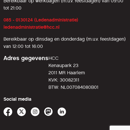
Bereikbaar op werkdagen (m.u.v. feestdagen) van 09:00
tot 21:00
085 - 0130124 (Ledenadministratie)
ledenadministratie@hcc.nl
Bereikbaar op dinsdag en donderdag (m.u.v. feestdagen)
van 12:00 tot 16:00
Adres gegevens
HCC
Kenaupark 23
2011 MR Haarlem
KVK: 30082311
BTW: NL007084080B01
Social media