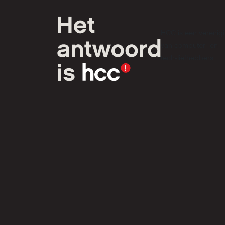
HCC is een verenig
van computer- en
tech-liefhebbers.