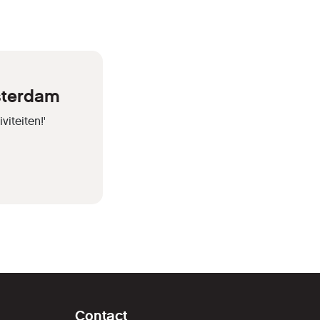
sterdam
iteiten!'
Contact