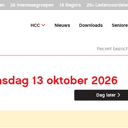
en
26 interessegroepen
18 Regio's
20+ Ledenvoordele
HCC
Nieuws
Downloads
Senior
Recent bezoch
insdag 13 oktober 2026
Dag later