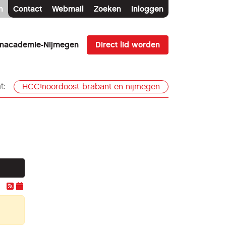
n
Contact
Webmail
Zoeken
Inloggen
Direct lid worden
enacademie-Nijmegen
t:
HCC!noordoost-brabant en nijmegen