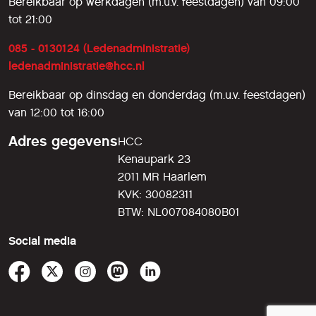
Bereikbaar op werkdagen (m.u.v. feestdagen) van 09:00
tot 21:00
085 - 0130124 (Ledenadministratie)
ledenadministratie@hcc.nl
Bereikbaar op dinsdag en donderdag (m.u.v. feestdagen)
van 12:00 tot 16:00
Adres gegevens
HCC
Kenaupark 23
2011 MR Haarlem
KVK: 30082311
BTW: NL007084080B01
Social media