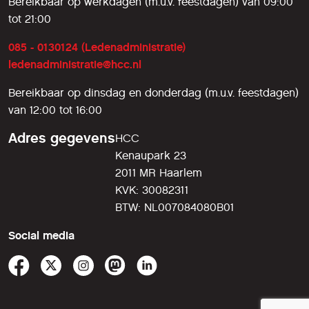
Bereikbaar op werkdagen (m.u.v. feestdagen) van 09:00
tot 21:00
085 - 0130124 (Ledenadministratie)
ledenadministratie@hcc.nl
Bereikbaar op dinsdag en donderdag (m.u.v. feestdagen)
van 12:00 tot 16:00
Adres gegevens
HCC
Kenaupark 23
2011 MR Haarlem
KVK: 30082311
BTW: NL007084080B01
Social media