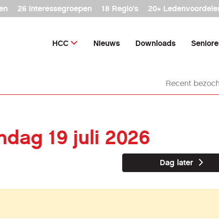
en
26 interessegroepen
18 Regio's
20+ Ledenvoordele
HCC
Nieuws
Downloads
Senior
Recent bezoch
ndag 19 juli 2026
Dag later