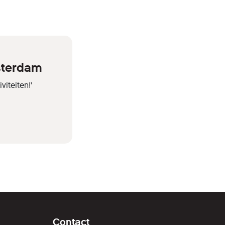
sterdam
iteiten!'
Contact