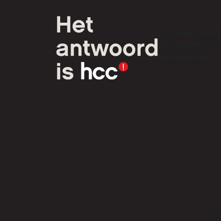
HCC is een verenig
van computer- en
tech-liefhebbers.