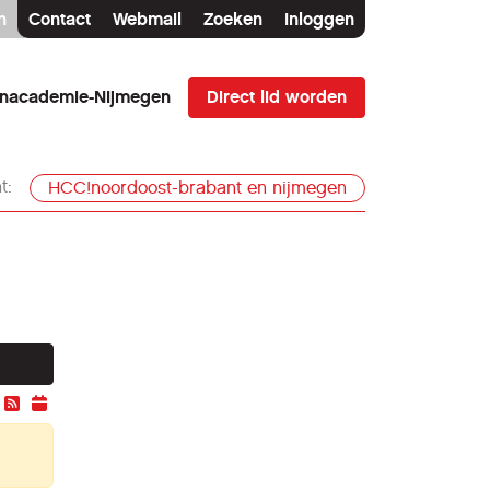
n
Contact
Webmail
Zoeken
Inloggen
Direct lid worden
enacademie-Nijmegen
t:
HCC!noordoost-brabant en nijmegen