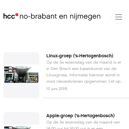
Linux-groep ('s-Hertogenbosch)
Op de 3e woensdag van de maand is er
in Den Bosch een bijeenkomst van de
Linuxgroep. Informatie hierover wordt in
onze nieuwsbrieven opgenomen. Let op:
in de maanden juli en augustus zijn er
10 juni 2016
geen bijeenkomsten !!! Sfeerbeelden
van een bijeenkomst
Apple-groep ('s-Hertogenbosch)
Op de 3e woensdag van de maand van
14:00 uur tot 16:00 uur is er een