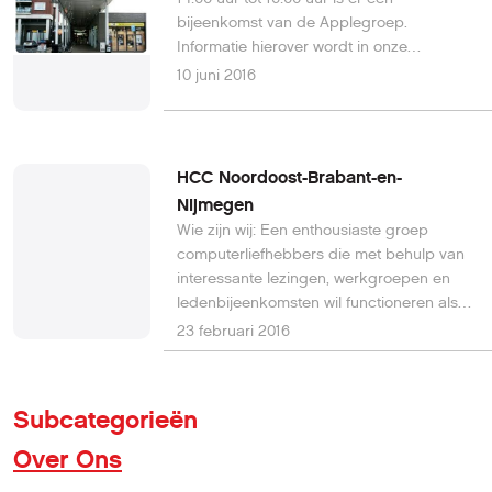
bijeenkomst van de Applegroep.
Informatie hierover wordt in onze
nieuwsbrieven opgenomen. Let op: in de
10 juni 2016
maanden juli en augustus zijn er geen
bijeenkomsten !!!
HCC Noordoost-Brabant-en-
Nijmegen
Wie zijn wij: Een enthousiaste groep
computerliefhebbers die met behulp van
interessante lezingen, werkgroepen en
ledenbijeenkomsten wil functioneren als
"HCC bij u om de hoek". Wij hebben
23 februari 2016
bijeenkomsten in 's-Hertogenbosch (op de
woensdagmiddag). Op de locatie zijn er
meerder bijeenkomsten per maand.
Subcategorieën
Hierbij zijn we sterk afhankelijk van de
inzet (en wensen) van onze leden. Leden
Over Ons
die zich op enige wijze actief inzetten voor